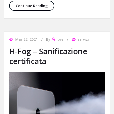
Gi@Da – Il gestionale per il tuo salon
Continue Reading
Mar 22, 2021
By
bvs
servizi
H-Fog – Sanificazione
certificata