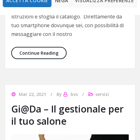
ACCETTA COOKIE
NEGA
VISUALIZZA PREFERENZE
Scopri di più
direttamente dall’applicazione WhatsApp, segui le
istruzioni e sfoglia il catalogo. Direttamente da
tuo smartphone dovunque sei, con possibilità di
messaggiare con il nostro
Visita il nostro WhatsApp
Continue Reading
Mar 22, 2021
By
bvs
servizi
Gi@Da – Il gestionale per
il tuo salone