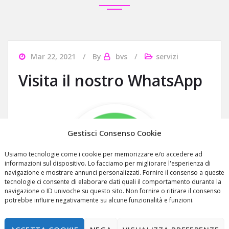
Mar 22, 2021
By
bvs
servizi
Visita il nostro WhatsApp
Vendita e assistenza su prodotti
Gestisci Consenso Cookie
e attrezzature
Usiamo tecnologie come i cookie per memorizzare e/o accedere ad
informazioni sul dispositivo. Lo facciamo per migliorare l'esperienza di
navigazione e mostrare annunci personalizzati. Fornire il consenso a queste
Dall'esigenza di molti professionisti di avere un
tecnologie ci consente di elaborare dati quali il comportamento durante la
supporto maggiore nei prodotti, nell'assistenza
navigazione o ID univoche su questo sito. Non fornire o ritirare il consenso
potrebbe influire negativamente su alcune funzionalità e funzioni.
e nei servizi, nasce Beauty Valley
Ecco a voi qualche indicazione per ordinare